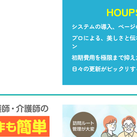
HOU
システムの導入、ページ
プロによる、美しさと伝
ン
初期費用を極限まで抑え
日々の更新がビックリす